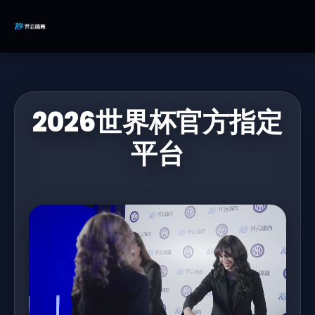
2026世界杯官方指定
平台